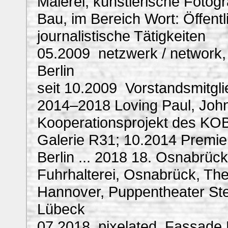
Malerei, künstlerische Fotog
Bau, im Bereich Wort: Öffentli
journalistische Tätigkeiten
05.2009 netzwerk / network,
Berlin
seit 10.2009 Vorstandsmitgli
2014–2018 Loving Paul, Joh
Kooperationsprojekt des KOB
Galerie R31; 10.2014 Premie
Berlin ... 2018 18. Osnabrück
Fuhrhalterei, Osnabrück, The
Hannover, Puppentheater Ster
Lübeck
07.2018 pixelated, Fassade R