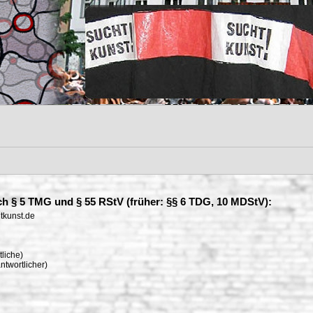
h § 5 TMG und § 55 RStV (früher: §§ 6 TDG, 10 MDStV):
tkunst.de
tliche)
ntwortlicher)