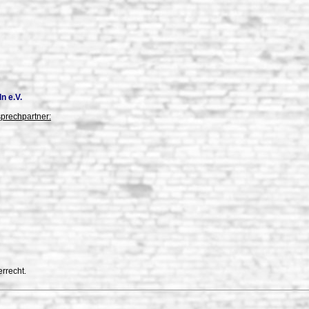
n e.V.
sprechpartner:
rrecht.